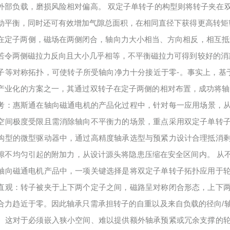
外部负载，磨损风险相对偏高。 双定子单转子的构型则将转子夹在
动平衡，同时还可有效增加气隙总面积，在相同直径下获得更高转矩密
在定子两侧，磁场在两侧闭合，轴向力大小相当、方向相反，相互抵
若令两侧磁拉力反向且大小几乎相等，不平衡磁拉力可得到较好的消减
子等对称拓扑，可使转子所受轴向净力十分接近于零-。事实上，基于
产业化的方案之一，其通过双转子在定子两侧的相对布置，成功将轴
考：惠斯通在轴向磁通电机的产品化过程中，针对每一应用场景，
空间极度受限且需消除轴向不平衡力的场景，重点采用双定子单转
构型的微型驱动器中，通过高精度轴承选型与预紧力设计合理抵消
隙不均匀引起的附加力，从设计源头将隐患压缩在安全区间内。 从不
轴向磁通电机产品中，一项关键选择是将双定子单转子拓扑应用于
直观：转子被夹于上下两个定子之间，磁路呈对称闭合形态，上下
合力趋近于零。因此轴承只需承担转子的自重以及来自负载的径向/
。这对于必须嵌入狭小空间、难以提供额外轴承预紧或冗余支撑的