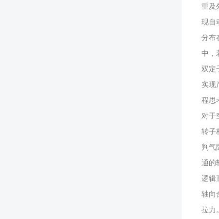
重及
现自
分布
中，
双定
实现
程思
对于
转子
判气
通的
逻辑
轴向
拉力