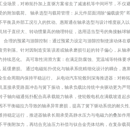
工业场景，对称拓扑加上直驱方案省去了减速机等中间环节，不仅
受的附加载荷。 轴承选型与载荷管理：从元件层面消除“偏载疲劳”
不平衡及外部工况引入的扰动。惠斯通在轴承选型与设计维度嵌入以
机转子直径大、转动惯量高的物理特征，选用适当型号的角接触球
。 合理的预紧与游隙控制：通过预紧力设定与游隙控制使滚动体在
疲劳剥落。针对因制造安装误差或轴承磨损引起的转子偏心，从轴
力持续恶化。 高可靠性润滑方案：在满足防腐蚀、宽温域等特殊要
，延缓磨损。 通过电磁拓扑优化与轴承系统精细化设计的耦合，惠
全生命周期内保持平稳运行。 从电动汽车轮毂到深海推进器：对称拓
机直接承受路面冲击与簧下振动，轴承负载比传统中央驱动更为严
转子轴向磁通拓扑配合高承载能力轴承，使轮毂电机在满载坡道起
因不平衡磁拉力导致的轴承异常磨损，提高了簧下驱动系统的耐久性。 
维持稳定运行，推进器轴承长期承受高静水压力与电磁力的叠加作
不平衡附加力，再结合充油压力补偿与钛合金壳体结构，在复杂载