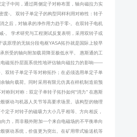
双定子中间，通过两侧定子对称布置，轴向磁拉力实
度-。 双转子单定子的构型同样利用对称性：转子
消之后，对轴承的净作用力趋于零-。在双转子电机
-。 学术研究与工程测试反复表明，采用双转子或
该原理的无轭分段电枢YASA拓扑就是国际上较早
承所受的轴向附加载荷降至极低水平。 惠斯通的工
从电磁拓扑层面系统性地评估轴向磁拉力的影响——
子、双转子单定子等对称拓扑；在必须选用单定子单
剩余轴向载荷。同时采用有限元仿真在样机制造前预
对称到对称：双定子单转子拓扑如何“消力” 在惠斯
轮毂驱动与机器人关节等高要求场景。该构型的物理
两个定子对转子的磁吸力大小几乎相等、方向相反，
轴向力，而非额外附加一个来自电磁场的不平衡单向
轮毂驱动系统，价值更为突出。在矿用带式输送机等