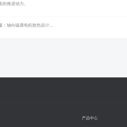
靠的推进动力。
篇：
轴向磁通电机散热设计...
产品中心