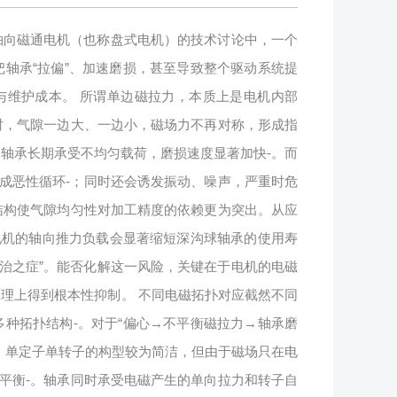
轴向磁通电机（也称盘式电机）的技术讨论中，一个
轴承“拉偏”、加速磨损，甚至导致整个驱动系统提
与维护成本。 所谓单边磁拉力，本质上是电机内部
时，气隙一边大、一边小，磁场力不再对称，形成指
轴承长期承受不均匀载荷，磨损速度显著加快-。而
成恶性循环-；同时还会诱发振动、噪声，严重时危
结构使气隙均匀性对加工精度的依赖更为突出。从应
电机的轴向推力负载会显著缩短深沟球轴承的使用寿
不治之症”。能否化解这一风险，关键在于电机的电磁
理上得到根本性抑制。 不同电磁拓扑对应截然不同
种拓扑结构-。对于“偏心→不平衡磁拉力→轴承磨
 单定子单转子的构型较为简洁，但由于磁场只在电
平衡-。轴承同时承受电磁产生的单向拉力和转子自