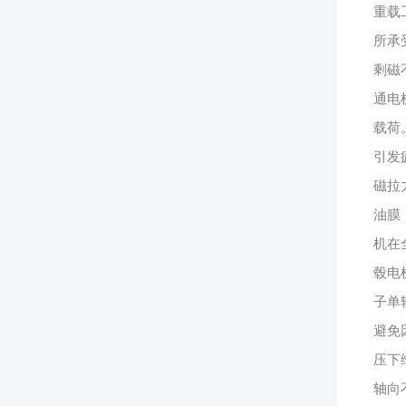
重载
所承
剩磁
通电
载荷
引发
磁拉
油膜
机在
毂电
子单
避免
压下
轴向