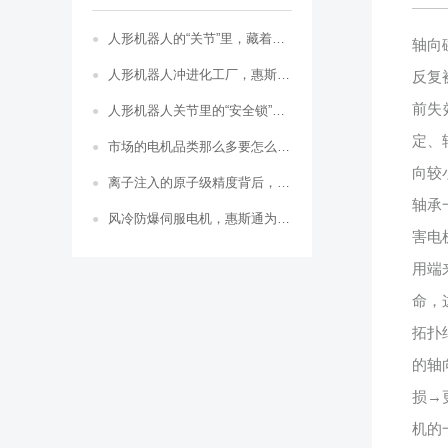
人形机器人的“关节”里，藏着一台惠斯通轴...
轴向
人形机器人冲进化工厂，惠斯通防爆关节电机...
反复
前失
人形机器人关节里的“安全锁”：防爆电机如...
定、
市场的电机品类那么多要怎么选？惠斯通全类...
向较
离子注入的原子级精度背后，惠斯通防辐射伺...
轴承
风冷防爆伺服电机，惠斯通为危险区域重载自...
害电
用端
命，
拓扑
的轴
损→
机的