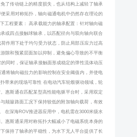
避免了传动链上的精度损失，也从结构上减轻了轴承
 即便采用对称拓扑，轴向磁通电机中仍然存在理论的
下工程要素： 高承载能力的轴承配置：针对轴向磁
轴承或四点接触球轴承，以匹配径向与双向轴向联合
载荷作用下处于均匀受力状态，防止局部压应力过高
承游隙和预紧层面加以抑制，避免偏心导致的不平衡
求的同时，保证轴承接触面形成稳定的弹性流体动压
斯通将轴向磁拉力的影响控制在安全阈值内，并使电
扑带来的现场可靠性 在电动汽车轮毂驱动领域，轮
苛。惠斯通在匹配某型高性能电驱平台时，采用双定
步与颠簸路面工况下保持较低的附加轴向载荷，有效
在深海ROV推进器应用中，电机需在3000米级水
用。惠斯通采用对称拓扑大幅减小了电磁系统本身的
荷下保持了轴承的平稳性，为水下无人平台提供了长