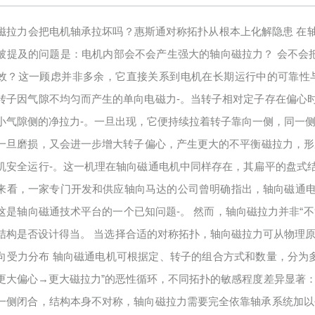
磁拉力会把电机轴承拉坏吗？惠斯通对称拓扑从根本上化解隐患 在
被提及的问题是：电机内部会不会产生强大的轴向磁拉力？ 会不会把
效？这一顾虑并非多余，它直接关系到电机在长期运行中的可靠性
转子因气隙不均匀而产生的单向电磁力-。当转子相对定子存在偏心
小气隙侧的净拉力-。一旦出现，它便持续拉着转子靠向一侧，同一侧
一旦磨损，又会进一步增大转子偏心，产生更大的不平衡磁拉力，形
机安全运行-。这一机理在轴向磁通电机中同样存在，其扁平的盘式
来看，一家专门开发和供应轴向马达的公司曾明确指出，轴向磁通
这是轴向磁通技术平台的一个已知问题-。 然而，轴向磁拉力并非“
结构是否设计得当。 当选择合适的对称拓扑，轴向磁拉力可从物理原
向受力分布 轴向磁通电机可根据定、转子的组合方式和数量，分为多
更大偏心→更大磁拉力”的恶性循环，不同拓扑的敏感程度差异显著：
一侧闭合，结构本身不对称，轴向磁拉力需要完全依靠轴承系统加以