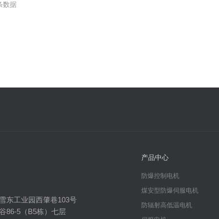
 条数据
产品中心
防爆控制电机
煤安型防爆伺服电机
雪东工业园西肇巷103号
防辐射高低温电机
86-5（B5栋）七层