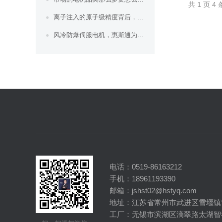
共 1 页 4
离子注入的原子级精度背后，惠斯通防辐射伺...
风冷防爆伺服电机，惠斯通为危险区域重载自...
电话：0519-86163212
手机：18961193390
邮箱：jshst02@hstyq.com
地址：江苏省常州市武进区雪堰镇
工厂：无锡市滨湖区滴翠路太湖智谷