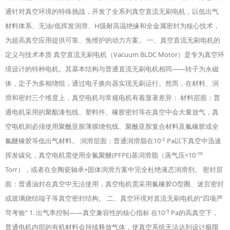
通针对真空环境的特殊挑战，开发了全系列真空直流无刷电机，以低出气
材料体系、无油/低挥发润滑、H级耐高温绝缘和全金属密封为核心技术，
为超高真空应用提供可靠、免维护的动力方案。 一、真空直流无刷电机的
定义与技术本质 真空直流无刷电机（Vacuum BLDC Motor）是专为真空环
境设计的特种电机。其基本结构与普通直流无刷电机相同——转子为永磁
体，定子为多相绕组，通过电子换向器实现无刷运行。然而，在材料、润
滑和密封三个维度上，真空电机与常规电机有着显著差异： 材料层面：普
通电机采用的聚酯漆包线、塑料件、橡胶密封等在真空中会大量放气，真
空电机则必须使用聚酰亚胺薄膜绕包线、聚酰亚胺复合材料及氟橡胶或全
氟醚橡胶等低出气材料。 润滑层面：普通润滑脂在10⁻² Pa以下真空中迅速
挥发碳化，真空电机需使用全氟聚醚(PFPE)基润滑脂（蒸气压<10⁻¹⁰
Torr），或者在全陶瓷轴承+固体润滑方案中完全杜绝液态润滑剂。 密封层
面：普通油封在真空中无法使用，真空电机需采用氟橡胶O型圈、迷宫密封
或玻璃烧结端子等真空密封结构。 二、真空环境对直流无刷电机的“四项严
苛考验” 1. 出气率控制——真空兼容性的核心指标 在10⁻⁵ Pa的高真空下，
普通电机内部的有机材料会持续释放气体，使真空系统无法达到设计极限