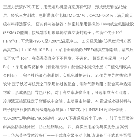
空压力浸渍(VPI)工艺，用无溶剂树脂填充所有气隙，形成致密耐热绝缘
层。经第三方测试，惠斯通真空电机TML<0.1%，CVCM<0.01%，满足航天
级材料筛选要求。 密封件与连接器：静密封采用氟橡胶(FKM)或全氟醚橡胶
(FFKM) O型圈；接线端采用玻璃烧结真空密封端子，气密性优于10⁻⁹
Pa·m³/s，可承受-196℃至+200℃温度冲击。 2. 分级无油/低挥发润滑方案
高真空应用（10⁻²至10⁻⁵ Pa）：采用全氟聚醚(PFPE)基真空润滑脂，蒸气压
低至10⁻¹² Torr，在高温高真空下不挥发、不碳化。 超高真空应用（<10⁻⁵
Pa）：采用全陶瓷轴承（氮化硅滚珠）配合固体润滑涂层（二硫化钼或类
金刚石），完全杜绝液态润滑剂，实现免维护运行。 3. 传导主导的热管理
设计 定子铁芯与机壳之间采用热过盈配合，消除气隙热阻；配合高导热灌
封胶，形成低热阻导热路径。对于高功率密度应用，可选集成液冷回路，
冷却液直接流经定子背部或中空轴，主动带走热量。 4. 宽温域永磁材料与
转子防护 根据温度等级选配永磁体：150℃以下用N38UH高温钕铁硼，
150-200℃用钐钴(SmCo)磁钢（200℃下磁通衰减小于5%）。转子表面喷涂
耐高温防腐蚀涂层，防止磁钢氧化。 四、真实应用案例与实测数据 案例
一：华东某半导体设备厂——干式真空泵驱动电机 该设备厂干式真空泵需