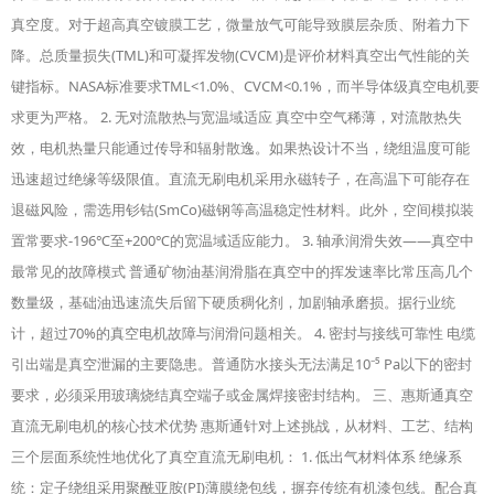
真空度。对于超高真空镀膜工艺，微量放气可能导致膜层杂质、附着力下
降。总质量损失(TML)和可凝挥发物(CVCM)是评价材料真空出气性能的关
键指标。NASA标准要求TML<1.0%、CVCM<0.1%，而半导体级真空电机要
求更为严格。 2. 无对流散热与宽温域适应 真空中空气稀薄，对流散热失
效，电机热量只能通过传导和辐射散逸。如果热设计不当，绕组温度可能
迅速超过绝缘等级限值。直流无刷电机采用永磁转子，在高温下可能存在
退磁风险，需选用钐钴(SmCo)磁钢等高温稳定性材料。此外，空间模拟装
置常要求-196℃至+200℃的宽温域适应能力。 3. 轴承润滑失效——真空中
最常见的故障模式 普通矿物油基润滑脂在真空中的挥发速率比常压高几个
数量级，基础油迅速流失后留下硬质稠化剂，加剧轴承磨损。据行业统
计，超过70%的真空电机故障与润滑问题相关。 4. 密封与接线可靠性 电缆
引出端是真空泄漏的主要隐患。普通防水接头无法满足10⁻⁵ Pa以下的密封
要求，必须采用玻璃烧结真空端子或金属焊接密封结构。 三、惠斯通真空
直流无刷电机的核心技术优势 惠斯通针对上述挑战，从材料、工艺、结构
三个层面系统性地优化了真空直流无刷电机： 1. 低出气材料体系 绝缘系
统：定子绕组采用聚酰亚胺(PI)薄膜绕包线，摒弃传统有机漆包线。配合真