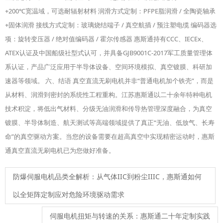
+200℃宽温域，可选耐辐射材料 润滑方式定制：PFPE脂润滑 / 全陶瓷轴承
+固体润滑 接线方式定制：玻璃烧结端子 / 真空航插 / 预注塑电缆 编码器选
项：旋转变压器 / 绝对值编码器 / 霍尔传感器 惠斯通持有CCC、IECEx、
ATEX认证及中国船级社型式认可，并具备GJB9001C-2017军工质量管理体
系认证，产品广泛应用于半导体设备、空间环境模拟、真空镀膜、科研加
速器等领域。 六、结语 真空直流无刷电机并非“普通电机加个铁壳”，而是
从材料、润滑到密封的系统性工程重构。江苏惠斯通以二十余年特种电机
技术积淀，将低出气材料、分级无油润滑和传导热管理深度融合，为真空
镀膜、半导体制造、航天测试等高端领域提供了真正“无油、低放气、长寿
命”的真空驱动方案。当您的设备需要在超高真空中实现精密运动时，惠斯
通真空直流无刷电机已为您做好准备。
防爆伺服电机品类全解析：从气体IIC到粉尘IIIC，惠斯通如何
以全矩阵定制应对危险环境驱动需求
伺服电机扭矩与转速的关系：惠斯通二十年定制实践