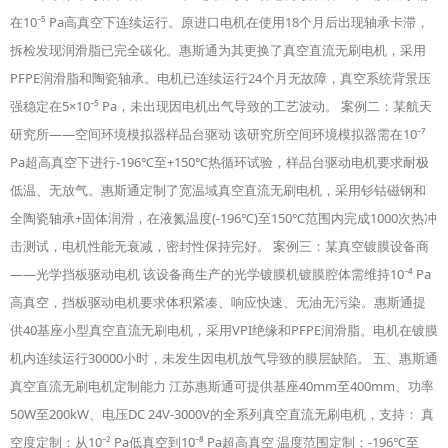
在10⁻⁵ Pa高真空下连续运行。原进口电机在使用18个月后出现轴承卡滞，
拆检发现润滑脂已完全碳化。惠斯通为其更换了真空直流无刷电机，采用
PFPE润滑脂和陶瓷轴承。电机已连续运行24个月无故障，真空系统背景压
强稳定在5×10⁻⁵ Pa，未出现因电机出气导致的工艺波动。 案例二：某航天
研究所——空间环境模拟器样品台驱动 该研究所空间环境模拟器需在10⁻⁷
Pa超高真空下进行-196℃至+150℃热循环试验，样品台驱动电机要求耐极
低温、无放气。惠斯通定制了宽温域真空直流无刷电机，采用钐钴磁钢和
全陶瓷轴承+固体润滑，在液氮温度(-196℃)至150℃范围内完成1000次热冲
击测试，电机性能无衰减，密封性保持完好。 案例三：某真空镀膜设备商
——光学挡板驱动电机 该设备商生产的光学镀膜机镀膜腔体需维持10⁻⁴ Pa
高真空，挡板驱动电机要求体积紧凑、响应快速、无油无污染。惠斯通提
供40基座小型真空直流无刷电机，采用VPI绝缘和PFPE润滑脂。电机在镀膜
机内连续运行30000小时，未发生因电机放气导致的膜层缺陷。 五、惠斯通
真空直流无刷电机定制能力 江苏惠斯通可提供基座40mm至400mm、功率
50W至200kW、电压DC 24V-3000V的全系列真空直流无刷电机，支持： 真
空度定制：从10⁻² Pa低真空到10⁻⁸ Pa超高真空 温度范围定制：-196℃至