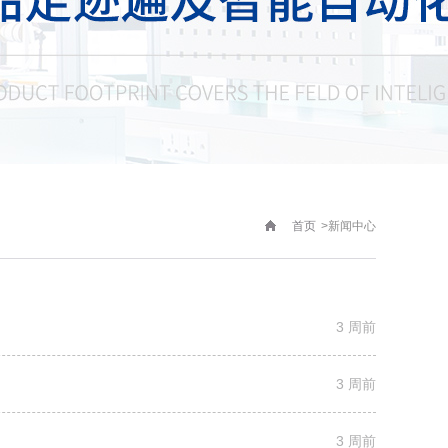
>
新闻中心
首页
3 周前
3 周前
3 周前