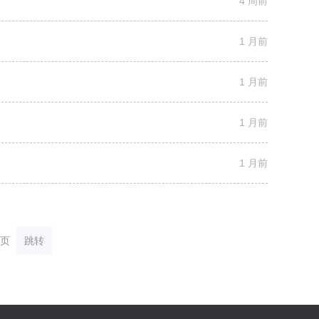
4 周前
1 月前
1 月前
1 月前
1 月前
页
跳转