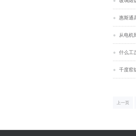
玻璃熔
惠斯通
从电机
什么工
千度窑
上一页