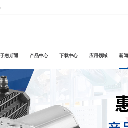
m
于惠斯通
产品中心
下载中心
应用领域
新闻